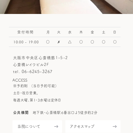
受付時間
月
火
水
木
金
土
日
10:00 - 19:00
○
✗
△
○
○
○
○
HOME
大阪市中央区心斎橋筋1-5-2
当院について
心斎橋レイワビル2F
施術方針
06-6245-3267
tel.
整体メニュー＆料金
ACCESS
※予約制
（当日予約可能）
Q&A
土日・祝日営業。
毎週火曜、第1・3水曜は定休日
お客様のお声
ブログ
公共機関
地下鉄・心斎橋駅６番出口より徒歩約2分
整体講座スクール
当院について
アクセスマップ