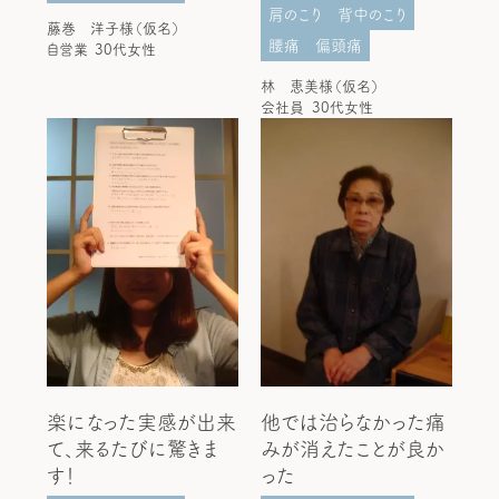
肩のこり
背中のこり
藤巻 洋子様（仮名）
腰痛
偏頭痛
自営業
30代女性
林 恵美様（仮名）
会社員
30代女性
楽になった実感が出来
他では治らなかった痛
て、来るたびに驚きま
みが消えたことが良か
す！
った