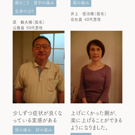
肩のこり
背中の痛み
肩の痛み
全身のはり
井上 信治様（仮名）
会社員
40代男性
原 敏夫様（仮名）
公務員
50代男性
少しずつ症状が良くな
上げにくかった腕が、
っている実感がある
楽に上げることができる
ようになりました。
肩の痛み
肘の痛み