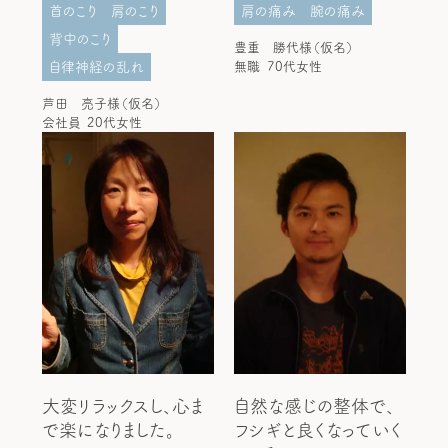
首のこり
肩のこり
肩の痛み
腕の痛み
背中のこり
豊重 勝代様（仮名）
自律神経の乱れ
無職
70代女性
芦田 亮子様（仮名）
会社員
20代女性
大変リラックスし、心ま
自然な感じの整体で、
で楽になりました。
フシギと良くなっていく