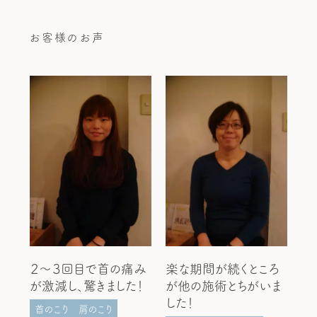
お客様のお声
２〜３回目で首の痛み
楽な期間が続くところ
が激減し、驚きました！
が他の施術とちがいま
した！
首のこり
肩のこり