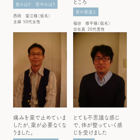
ところ
首のはり
背中のはり
首の寝違え
西岡 富江様（仮名）
主婦
50代女性
福田 修平様（仮名）
会社員
20代男性
痛みを薬で止めていま
とても不思議な感じ
したが、薬が必要なくな
で、体が整っていく感
りました。
じを受けました