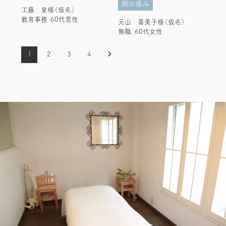
腕の痛み
工藤 皇様（仮名）
教育事務
60代男性
元山 喜美子様（仮名）
無職
60代女性
1
2
3
4