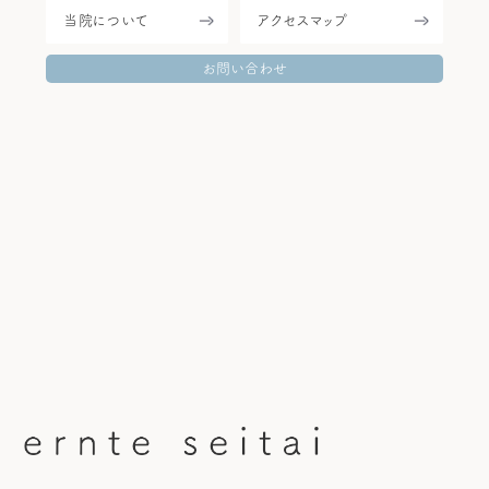
当院について
アクセスマップ
当院について
施術方針
お問い合わせ
整体メニュー＆料金
Q&A
お客様のお声
ブログ
整体講座スクール
お問い合わせ