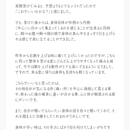
実際受けてみると、予想よりもとてもソフトだったので
「これでいいのかな？」と感じました。
でも、受けた後からは、身体自体が外側から内側
（中心）に向かって集まってくるのを感じることが出来ると同時
に、脚⇒お腹⇒胸⇒頭の順で身体の真ん中をまっすぐ引き上げら
れる感じで楽に立てることができました。
昨年から右腕を上げる時に痛くて上げにくかったのですが、こちら
に伺って整体を受ける度にどんどん上がりやすくなって痛みも減
って、今では腕を上げる動作がとても楽にできるようになりました。
ですので、来る度に帰りは身体も気持ちも軽くなっています。
こちらでいいなと思ったのは、
その時自分が気になる所（痛い所）を中心に施術して貰える事
や、終わった後の確実に違いが分かる事、心と体が解放される感
じがいいです。
また、自分が聴いてもらいたい身体の話を色々と聴いてくれて、そ
れを踏まえた治療をしてくれるのがうれしいです。
身体が辛い時は、その辛さにばかり目を向けてしまいがちです