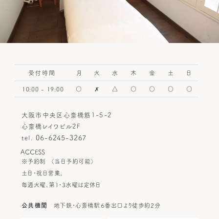
受付時間
月
火
水
木
金
土
日
10:00 - 19:00
○
✗
△
○
○
○
○
大阪市中央区心斎橋筋1-5-2
心斎橋レイワビル2F
06-6245-3267
tel.
ACCESS
※予約制
（当日予約可能）
土日・祝日営業。
毎週火曜、第1・3水曜は定休日
公共機関
地下鉄・心斎橋駅６番出口より徒歩約2分
HOME