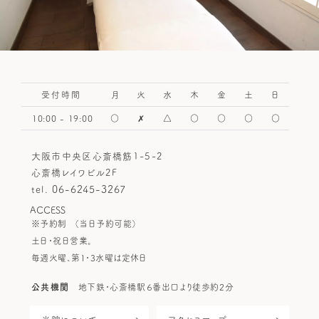
受付時間
月
火
水
木
金
土
日
10:00 - 19:00
○
✗
△
○
○
○
○
大阪市中央区心斎橋筋1-5-2
心斎橋レイワビル2F
06-6245-3267
tel.
ACCESS
※予約制
（当日予約可能）
土日・祝日営業。
毎週火曜、第1・3水曜は定休日
公共機関
地下鉄・心斎橋駅６番出口より徒歩約2分
HOME