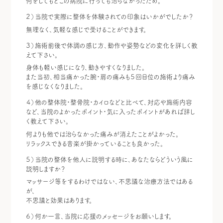
何をしてもどこの病院に行っても治らなかったため。
２）当院で実際に整体を体験されての印象はいかがでしたか？
無理なく、気軽な感じで受けることができます。
３）施術前後で体調の感じ方、動作や姿勢などの変化を詳しく教
えて下さい。
身体も軽い感じになり、動きやすくなりました。
また当初、相当痛かった腕・肩の痛みも５回目位の施術より痛み
を感じなくなりました。
４）他の整体院・整骨院・カイロなどと比べて、対応や施術内容
など、当院のよかったポイント・気に入ったポイントがあれば詳し
く教えて下さい。
何よりも他では治らなかった痛みが消えたことがよかった。
リラックスできる音楽が掛かっていることも良かった。
５）当院の整体を他人に説明する時に、あなたならどういう風に
説明しますか？
マッサージ等をするわけではない、不思議な治療方法ではある
が、
不思議と効果はあります。
６）何か一言、当院に応援のメッセージをお願いします。