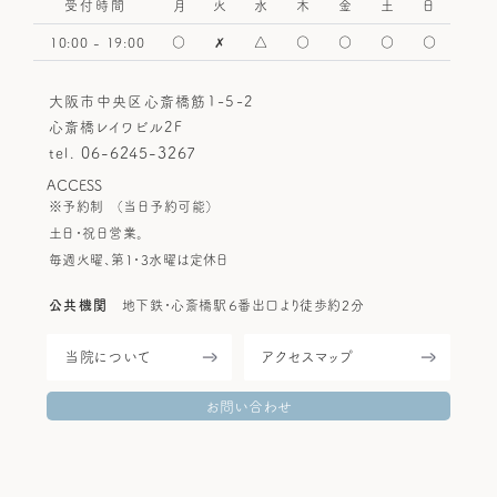
HOME
受付時間
月
火
水
木
金
土
日
当院について
10:00 - 19:00
○
✗
△
○
○
○
○
施術方針
大阪市中央区心斎橋筋1-5-2
整体メニュー＆料金
心斎橋レイワビル2F
06-6245-3267
tel.
Q&A
ACCESS
お客様のお声
※予約制
（当日予約可能）
土日・祝日営業。
ブログ
毎週火曜、第1・3水曜は定休日
整体講座スクール
公共機関
地下鉄・心斎橋駅６番出口より徒歩約2分
お問い合わせ
当院について
アクセスマップ
お問い合わせ